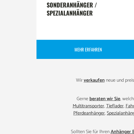
SONDERANHÄNGER /
SPEZIALANHÄNGER
MEHR ERFAHREN
Wir
verkaufen
neue und prei
Gerne
beraten wir Sie
, welc
Multitransporter
,
Tieflader
,
Fahr
Pferdeanhänger
,
Spezialanhän
Sollten Sie für Ihren
Anhänger E