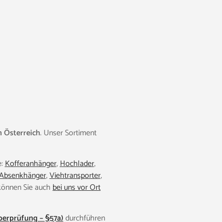
 Österreich
. Unser Sortiment
e:
Kofferanhänger
,
Hochlader
,
Absenkhänger
,
Viehtransporter
,
 können Sie auch
bei uns vor Ort
berprüfung – §57a)
durchführen