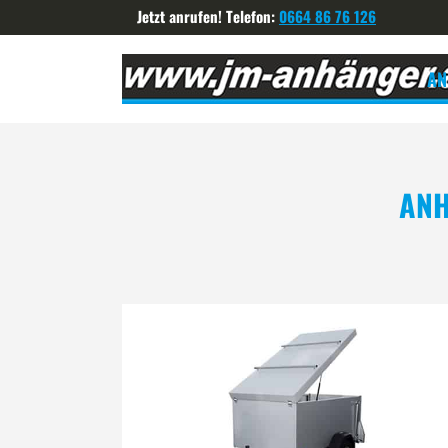
Jetzt anrufen! Telefon:
0664 86 76 126
AN
ANH