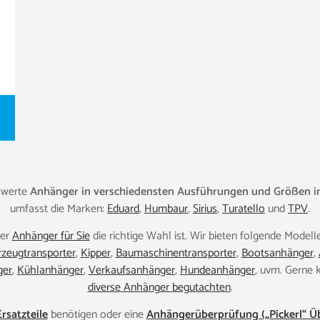
swerte
Anhänger in verschiedensten Ausführungen und Größen in
umfasst die Marken:
Eduard
,
Humbaur
,
Sirius
,
Turatello
und
TPV
.
her
Anhänger für Sie
die richtige Wahl ist. Wir bieten folgende Modell
zeugtransporter
,
Kipper
,
Baumaschinentransporter
,
Bootsanhänger
,
ger
,
Kühlanhänger
,
Verkaufsanhänger
,
Hundeanhänger
, uvm. Gerne
diverse Anhänger begutachten
.
rsatzteile
benötigen oder eine
Anhängerüberprüfung („Pickerl“ Ü