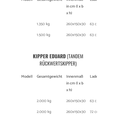
in cm (l x b
x h)
1.350 kg
260x150x30
63 cm
195
1.500 kg
260x150x30
63 cm
195
KIPPER EDUARD
(TANDEM
RÜCKWERTSKIPPER)
Modell
Gesamtgewicht
Innenmaß
Ladehöhe
Ber
in cm (l x b
x h)
2.000 kg
260x150x30
63 cm
195
2.000 kg
260x150x30
72 cm
155