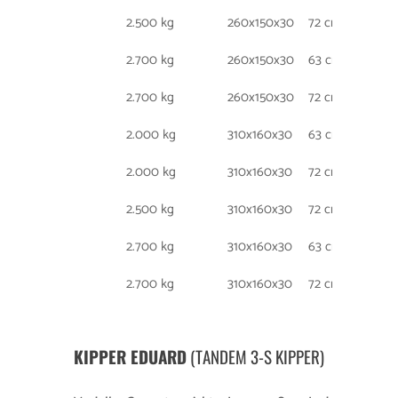
2.500 kg
260x150x30
72 cm
165
2.700 kg
260x150x30
63 cm
195
2.700 kg
260x150x30
72 cm
165
2.000 kg
310x160x30
63 cm
195
2.000 kg
310x160x30
72 cm
165
2.500 kg
310x160x30
72 cm
165
2.700 kg
310x160x30
63 cm
195
2.700 kg
310x160x30
72 cm
165
KIPPER EDUARD
(TANDEM 3-S KIPPER)